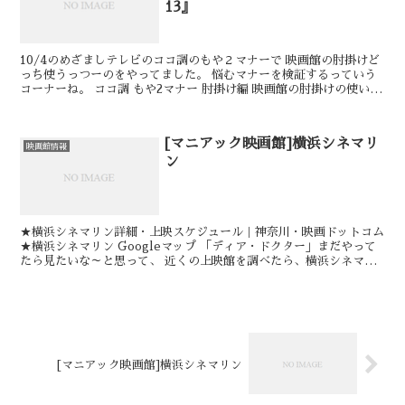
13』
10/4のめざましテレビのココ調のもや２マナーで 映画館の肘掛けど
っち使うっつーのをやってました。 悩むマナーを検証するっていう
コーナーね。 ココ調 もや2マナー 肘掛け編 映画館の肘掛けの使い方
映画館のイスの肘掛を使うかどうか検証...
[マニアック映画館]横浜シネマリ
映画館情報
ン
★横浜シネマリン詳細・上映スケジュール｜神奈川・映画ドットコム
★横浜シネマリン Googleマップ 「ディア・ドクター」まだやって
たら見たいな～と思って、 近くの上映館を調べたら、横浜シネマリ
ンでちょうどやってました。 名前は聞いた...
[マニアック映画館]横浜シネマリン