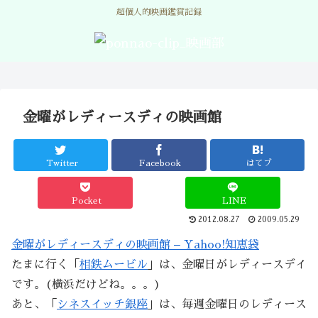
超個人的映画鑑賞記録
金曜がレディースディの映画館
Twitter
Facebook
はてブ
Pocket
LINE
2012.08.27
2009.05.29
金曜がレディースディの映画館 – Yahoo!知恵袋
たまに行く「
相鉄ムービル
」は、金曜日がレディースデイ
です。(横浜だけどね。。。)
あと、「
シネスイッチ銀座
」は、毎週金曜日のレディース