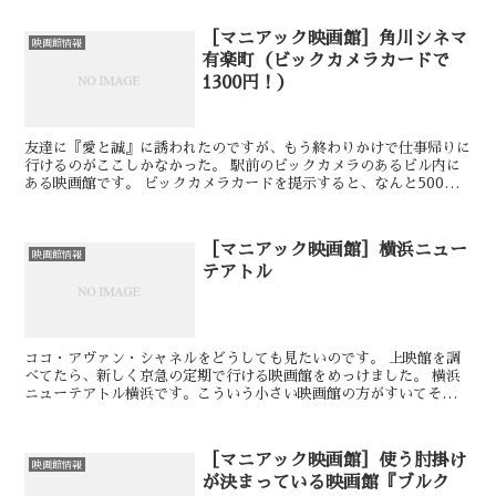
［マニアック映画館］角川シネマ
映画館情報
有楽町（ビックカメラカードで
1300円！）
友達に『愛と誠』に誘われたのですが、もう終わりかけで仕事帰りに
行けるのがここしかなかった。 駅前のビックカメラのあるビル内に
ある映画館です。 ビックカメラカードを提示すると、なんと500円
引き！ 急遽買い物してカード作っちゃいました（＾＾；...
［マニアック映画館］横浜ニュー
映画館情報
テアトル
ココ・アヴァン・シャネルをどうしても見たいのです。 上映館を調
べてたら、新しく京急の定期で行ける映画館をめっけました。 横浜
ニューテアトル横浜です。こういう小さい映画館の方がすいてそうで
スキ。 レディースデーも定番どおり水曜日です。 横浜...
［マニアック映画館］使う肘掛け
映画館情報
が決まっている映画館『ブルク